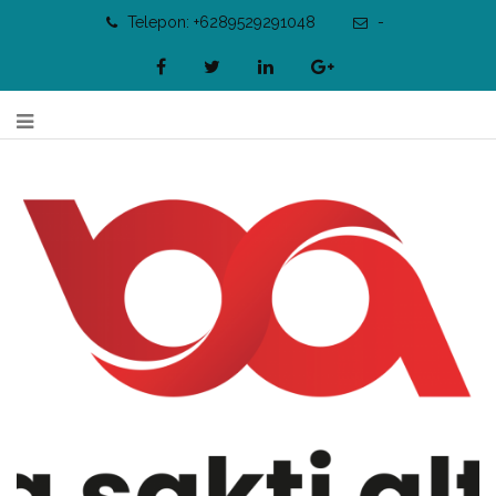
Telepon: +6289529291048
-